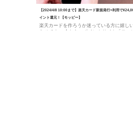
【2024/4/8 10:00まで】楽天カード新規発行+利用で¥24,0
イント還元！【モッピー】
楽天カードを作ろうか迷っている方に嬉し
らせです。 今なら、ポイントサイト「モッ
経由で楽天カードを新規発行+利用すると合
¥24,000分のポイントが還元されます！ 楽
ドをお持ちでない方は、この機会に発行を
てみてはいかがでしょうか。 ¥24,000分の
ト還元が受けれるのは2024/4/8(月) 10:00
っていますので、申し込みはお早めに！ 【
ー】楽天カード申し込みページはこちら！
「¥24,000分ポイント還元」内容 ポイ活す
モッピー｜ポイントサイトの副業 ...