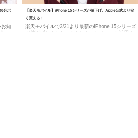
00分ポ
【楽天モバイル】iPhone 15シリーズが値下げ、Apple公式より安
く買える！
いお知
楽天モバイルで2/21より最新のiPhone 15シリーズ
ピー」
が値下げしました。さらにキャンペーンを活用す
計
ることでApple公式よりも安く買える場合がありま
天カー
す。 iPhone 15シリーズの購入を考えている方は
検討し
一度参考にしてみてはいかがでしょうか。 楽天モ
ポイン
バイルのご契約はこちらから！ データ利用量によ
までとな
って料金が変わる！ 楽天回線エリアならデータ無
モッピ
制限で利用可能！ 楽天モバイル 【楽天モバイル】
iPhone 15シリーズ価格表 iPhone一覧 | 製品 | 楽天
るなら
モバイル より 楽天モバイルでのiPhone 1 ...