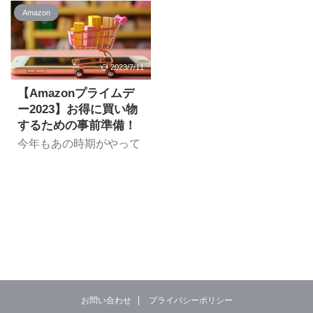
を随時更新していきま
今回は久々のPCトラブ
Amazon
す！ Amazonデバイス
ル記事です。謎のデフォ
FireタブレットやEchoシ
ルトゲートウェイ
リーズなどのAmazon製
「0.0.0.0」のせいで、イ
品は多くがセール価格で
ンターネットに接続でき
2023/7/11
販売されています。
ないという現象に見舞わ
Amazonデバイスならポ
【Amazonプライムデ
れました。 備忘録とし
イントアップキャンペー
ー2023】お得に買い物
て、その解決策について
ンでさらに+7.5%上乗せ
紹介していきます。 『ネ
するための事前準備！
還元されます。 Fire HD
ット機器の異常や設定ミ
今年もあの時期がやって
10 タブレット 10.1イン
スはないのにインターネ
きましたねー。Amazon
チHDディスプレイ 32GB
ット接続ができな
のプライムデー。
リンク
い・・・』 という方は何
Amazonのプライムデー
¥19,980→¥13,980(30%O
かの参考になればと思い
2023は2023/7/12-13の2
FF) Fire HD 10 Plus タブ
ます。 きっかけ：インタ
日間で開催されることが
レット 10.1インチHDデ
ーネットに接続できない
発表されています。 より
ィスプレイ 32G ...
PC(以下PC-A)を新しく
お得に買い物するため
購入し、前のPCのネッ
に、準備できることはや
トワーク設定をPC-Aに
っておきましょう！ 【事
適用しました。 ところが
前準備】プライム会員に
同一LANには4、5台の
お問い合わせ
プライバシーポリシー
なる ※無料体験でもOK