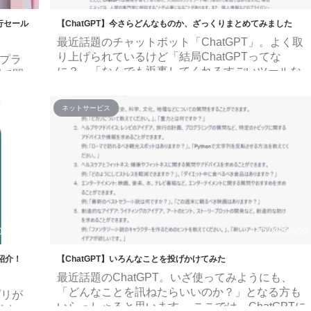
先行セール
【ChatGPT】今さらどんなものか、ざっくりまとめてみました
最近話題のチャットボット「ChatGPT」。よく取
り上げられているけど「結局ChatGPTってな
「プラ
に？」「なんでも返事してくれるすごいツールな
間で開
の？」となっている方もきっといらっしゃるは
やキャ
ず。 今回は「ChatGPTとはこんなもの」というの
はどう
ネットサービス
を難しい説明抜きでざっくり紹介したいと思いま
ょう。
す。 ChatGPTがどんなものか ChatGPTで何を聞
p |
けるのか について気になる方は参考になるかもし
より プ
れません。 「ChatGPT」とは？ ChatGPTは
6～7月
2022/11にOpenAI社によって開発された人工知能
ッグセ
(AI)チャットボ ...
023/6/23
2023/6/23
紹介！
【ChatGPT】いろんなことを投げかけてみた
最近話題のChatGPT。いざ使ってみようにも、
「どんなことを訊ねたらいいのか？」となる方も
プリが
いらっしゃると思います。 ここでは、ChatGPTに
りまし