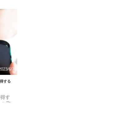
様々なことを投げかけてみたよっていうお話で
プリーチ
す。皆さんに合った使い道が見つかるかもしれま
すの
せん。 ChatGPTにいろんなことを投げかけてみた
 ここ
質問、アイデアの提案、相談・・・果たして
ザ版と
ChatGPTはどんな問いかけにもバッチリ返してく
方 に
れるのでしょうか。 ここでは無料版(GPT-3.5)を利
GPTっ
用しています。ChatGPT Plus(GPT-4)に投げかけ
ますの
てみると、より精度 ...
...
2023/6/7
取得する
取得す
しか取
まらない
必要が
に一発
介。
る方法