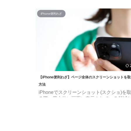
た。 ChatGPTOpenAI無料posted withア
名前が似ているアプリが多数存在していま
iPhone便利わざ
で、インストールの際は気をつけましょう。
では iOSアプリ版でできること Webブラウ
の違い アカウント登録の方法 基本的な使い
ついて紹介していきます。 そもそも「Chat
て？」については以下の記事にまとめてい
でご覧ください。 iOSアプリ版の特徴 iOSアプ 
【iPhone便利わざ】ページ全体のスクリーンショットを
方法
iPhoneでスクリーンショット(スクショ)を
る際、基本的に画面に表示されている領域
得できません。Webページなど1画面に収
場合、スクロールしてスクショを繰り返す
あり少々面倒です。 今回はこのような場合
でスクリーンショットを取得する方法を紹
【おさらい】スクリーンショットを取得す