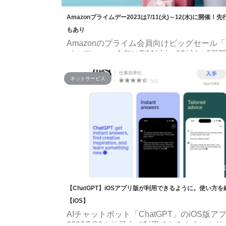
Amazonプライムデー2023は7/11(火)～12(水)に開催！
もあり
Amazonのプライム会員向けビッグセール
イムデー」。今年は7/11(火)～12(水)の2日
催されることが発表されています。 セール
ンペーンが目白押しのプライムデー。今年
ネットサービス
なっているのか、その内容を見ていきまし
「Amazonプライムデー」とは？ Amazon.co.j
Amazon Prime Day（プライムデー）2023 
ライムデー(Prime Day)は、Amazonで毎年
に開催されるプライム会員を対象としたビ
ールです。 始まりは2015年で ...
2
【ChatGPT】iOSアプリ版が利用できるように。使い方を
【iOS】
AIチャットボット「ChatGPT」のiOS版ア
2023/5/26より日本で利用できるようにな