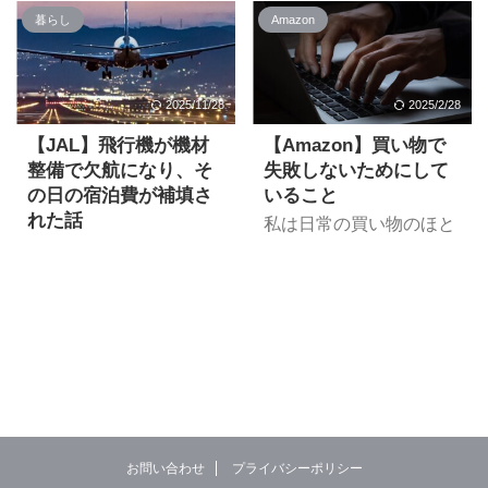
Amazonブラックフライ
イデーが
暮らし
Amazon
デー。 ここではブラック
2024/11/29(金)0:00-
フライデー、及び先行セ
12/6(金)23:59の8日間で
ールで狙いたいセール品
開催されることが発表さ
を随時更新していきま
れました。 Amazonブラ
2025/11/28
2025/2/28
す。 ※セール価格はセー
ックフライデー2024 開
ル開始後に更新します。
【JAL】飛行機が機材
【Amazon】買い物で
催日時は？ Amazon ブラ
Amazonデバイス Fireタ
ックフライデー 2024 | さ
整備で欠航になり、そ
失敗しないためにして
ブレットやEchoシリーズ
ぁ、ビッグセールで最高
の日の宿泊費が補填さ
いること
などのAmazon製品は多
のご褒美を より 今年の
れた話
私は日常の買い物のほと
くがセール価格で販売さ
ブラックフライデーは
んどをコンビニかスーパ
今回は、「搭乗予定だっ
れています。 Fire HD 10
2024/11/29(金)0:00-
ーかAmazonで済ませて
た飛行機が急遽欠航とな
タブレット 10.1インチ
12/6(金)23:59の8日間開
いると言っても過言では
り、その日の宿泊費が補
HDディスプレイ 32GB
催となっています。 先行
ありません。それくらい
償された」話をしたいと
リンク
セールが11/27(水)0:00よ
Amazonを利用していま
思います。 私自身これが
¥19,980→¥12,980(35%O
り開催 ブラックフライデ
す。 欲しいものを検索す
初めての経験で、知って
FF) Fire Max 11 タブレッ
ーに先駆けた先行セール
れば、大量の該当商品が
おくと役立つ情報だった
ト &nbs ...
がが11/27(水)0:00 ...
ヒットするので迷うこと
ので、備忘録も兼ねて共
もしばしば。ですが検索
有したいと思います。 1
結果に並んでいるのが必
日1便の出張先で欠航の
お問い合わせ
プライバシーポリシー
ずしも「安全な商品」と
連絡が とある出張先での