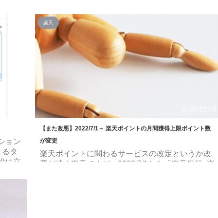
1GB
てまとめました。 契約を検討している方はぜひご
プラン
覧ください。 2022/8/15時点での情報になりま
楽天
・。
す。 データ利用量に応じて料金が変わるお得なプ
の利用
ラン！ 専用アプリを使えば通話料無料！ 今なら契
T
約で楽天ポイントがもらえるキャンペーン開催
中！ 楽天モバイル Rakuten UN-LIMIT 基本情報ま
/6/1
とめ 楽天モバイル より ※記載の価格は税込価格
となります。 サービス提供日 2022/7/1 ...
2022/5/3
2022/12/9
【また改悪】2022/7/1～ 楽天ポイントの月間獲得上限ポイント数
ション
が変更
きるタ
楽天ポイントに関わるサービスの改定というか改
役に立
悪が続く楽天ですが、2022/7/1から「楽天銀行+楽
ャーの
天カードのSPU達成条件」「月間獲得上限ポイン
法はあ
ト数」について改定が行われることが発表されま
キーが
した。 「楽天銀行+楽天カードのSPU達成条件」
 どちら
については以下をご覧ください。 今回は「月間獲
でも可
得上限ポイント数」の内容を紹介していきます。