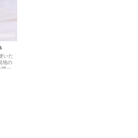
l」
「月間獲得上限ポイント数」：2022/7/1～変更内
単な方
容 2022/7/1より適用となる月間獲得上限ポイント
数に関する変更内容は以下の通りです。 改定内容
改定前：月間獲得上限ポイント ...
2022/8/2
る
使いた
現地の
な調べ
構ある
お借り
ですよ
持ちの
続する
ングをす
まし
..