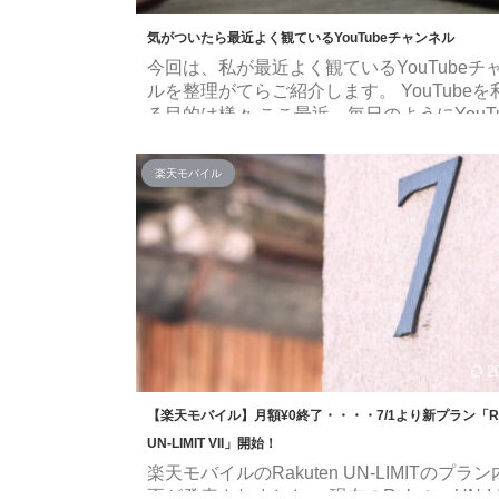
気がついたら最近よく観ているYouTubeチャンネル
今回は、私が最近よく観ているYouTubeチ
ルを整理がてらご紹介します。 YouTubeを
る目的は様々 ここ最近、毎日のようにYouTu
利用しています。面白企画、ゲーム実況、
BGM・・・観るジャンルは様々。ちょっと
楽天モバイル
き時間にも観るのでもはや依存症です。 ど
時に動画を見るかをまとめたのが以下です。
疲れた時とか、心の安静を保ちたいときとか
収集 今やYouTubeは教材の宝庫 動画や音
あったほうが、インプットしやすいジャン
る 作業用BGM 作業用とか ...
2
【楽天モバイル】月額¥0終了・・・・7/1より新プラン「Rak
UN-LIMIT VII」開始！
楽天モバイルのRakuten UN-LIMITのプラ
更が発表されました。 現在のRakuten UN-LI