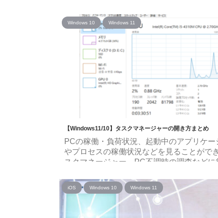
VIは月の利用量に応じて利用料金が変動し、
までの利用なら¥0で利用できるのが他社の
Windows 10
Windows 11
にない大きな特徴の1つだったのですが・・
2022/7/1よりその¥0がなくなり、3GBまで
で¥1,078となる新プラン「Rakuten UN-LIMI
VII」へ移行することが発表されました。
2023/6/1「Rakuten最強プラン」開始！ 2023
より新プラン「Ra ...
【Windows11/10】タスクマネージャーの開き方まとめ
PCの稼働・負荷状況、起動中のアプリケー
やプロセスの稼働状況などを見ることがで
スクマネージャー。PC不調時の調査などに
つこともあります。 今回はタスクマネージ
表示方法について紹介します。 何種類か方
iOS
Windows 10
Windows 11
りますが、最初に紹介するショートカット
一番簡単だと思われます。 Windows11/10
でも可能 Windows11、Windows10どちら