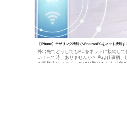
能な方法です。 ショートカットキー：「Ctr
「Shift」「Esc」キーを同時に押す 一番簡
法だと個人的に思う ...
【iPhone】テザリング機能でWindowsPCをネット接続す
外出先でどうしてもPCをネットに接続して
い！って時、ありませんか？ 私は仕事柄、
お客様先でファイルのやり取りをしたり急
物をしたり・・・などPCを使うケースが結
んですが、お客様先Wi-Fiなどネット環境を
するわけにはいかない場合がほとんどなん
ね。 そういう時に使うのがテザリング。手
スマホの通信回線を使ってPCをネットに接
ことができます。 今回はiPhoneでテザリ
るやり方について備忘録がてら整理してみ
た。 テザリングとは そもそもテザリング(tet .