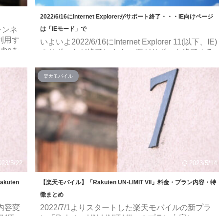
2022/6/16にInternet Explorerがサポート終了・・・IE向けページ
ャンネ
は「IEモード」で
利用す
いよいよ2022/6/16にInternet Explorer 11(以下、IE)
beを
のサポートが終了します。 IEがサポート終了する
作業用
とどうなる？ IEは最新バージョンが11となってお
した空
りそれ以前のバージョンはすでにサポートが終了
楽天モバイル
ういう
していますが、先述の通りバージョン11も
 娯楽
2022/6/15(日本時間2022/6/16)でサポートが終了し
 情報
ます。 IE11 デスクトップ アプリケーションが
声などが
2022 年 6 月 15 日にサポートを終了した際、どの
ルもあ
プラットフォームが影響を受けますか？ この発表
の対象 (サポート終了) ...
023/5/22
2023/5/14
uten
【楽天モバイル】「Rakuten UN-LIMIT VII」料金・プラン内容・特
徴まとめ
ン内容変
2022/7/1よりスタートした楽天モバイルの新プラ
MIT
ン「Rakuten UN-LIMIT VII」のプラン内容につい