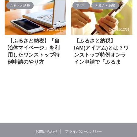
際、確定申告をしなくて
税でデビューしたふるさ
ふるさと納税
アプリ
ふるさと納税
よいワンストップ特例制
と納税。3自治体に寄附
度。ただし申請は、必要
しました。 それなりに楽
書類を添付して郵送する
天のサービスを利用して
のが一般的で、手間と時
いるので、楽天ポイント
2025/12/31
2025/12/31
間がかかります。 しかし
欲しさに楽天ふるさと納
【ふるさと納税】「自
【ふるさと納税】
自治体によっては、ふる
税を利用したのですが、
さと納税申請窓口「ふる
楽天ふるさと納税には
治体マイページ」を利
IAM(アイアム)とは？ワ
まど」を使って、オンラ
「ワンストップ申請オン
用したワンストップ特
ンストップ特例オンラ
インでワンストップ特例
ラインサービス」とい
例申請のやり方
イン申請で「ふるま
申請を行うことができま
う、オンラインでワンス
ど」連携による本人認
ふるさと納税のワンスト
す。 年末に読む方向けの
トップ特例申請を行うサ
証
ップ特例申請は通常だと
注意点 年内の寄附は
ービスに対応していま
申請書を印刷して郵送が
ふるさと納税で寄附する
12/31まで(※決済方法や
す。 今回はこのサービス
必要で、地味に手間がか
際、確定申告をしなくて
サイト側の締切で前倒し
を利用してワンストップ
かります。 ただし自治体
よいワンストップ特例制
になることもあるため、
特例申請を行いました。
によっては「自治体マイ
度。通常だと申請書の郵
早め推奨) ワンストップ
楽天ふるさと納税の「ワ
ページ」に対応してお
送が必要で手間がかかり
申請は寄附した年の翌年
ンストップ申請オンライ
り、スマホだけでオンラ
ます。 しかし、自治体が
1/10必着(郵送が必要な場
ンサービス」とは？ 用意
イン申請(郵送不要)が可
対応していればオンライ
合は特に注意) ワンスト
されている2つの申請方
能です。 年末に読む方向
ン申請サービス「ふるま
ップ特例は原則、寄附先
法について について紹介
お問い合わせ
プライバシーポリシー
けの注意点 年内の寄附は
ど」から申請を進め、