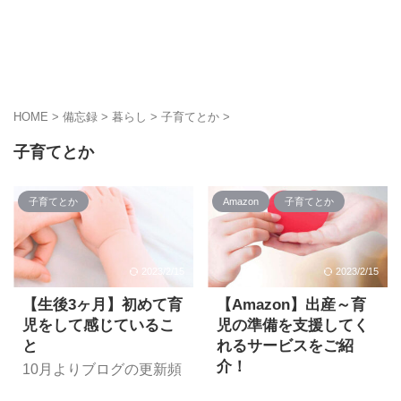
HOME
>
備忘録
>
暮らし
>
子育てとか
>
子育てとか
子育てとか
Amazon
子育てとか
2023/2/15
2023/2/15
【生後3ヶ月】初めて育
【Amazon】出産～育
児をして感じているこ
児の準備を支援してく
と
れるサービスをご紹
介！
10月よりブログの更新頻
度がかなり減ってしまっ
今回は出産や育児を控え