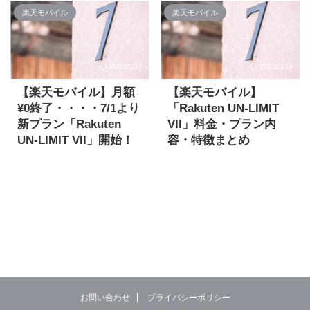
れるという発表がありま
2023/5/12に、楽天モバ
楽天モバイル
楽天モバイル
した。 SPUについては
イルが新プラン
以下のページをご覧くだ
「Rakuten最強プラン」
さい。 「楽天モバイ
を発表しました。
ル」：2022/11/1～変更
2023/6/1から提供開始と
2023/5/22
2023/5/14
内容 2022/11/1より適用
なるこのプラン。現行の
となる「楽天モバイル」
【楽天モバイル】月額
【楽天モバイル】
Rakuten UN-LIMIT VIIか
のSPU変更内容は以下の
¥0終了・・・・7/1より
「Rakuten UN-LIMIT
ら何が変わるのか？につ
通りです。 改定内容 改
いて見ていきます。 楽天
新プラン「Rakuten
VII」料金・プラン内
定前：楽天モバイルの対
モバイルのご契約はこち
UN-LIMIT VII」開始！
容・特徴まとめ
象サービスの契約で＋1
らから！ 楽天ポイントが
楽天モバイルのRakuten
2022/7/1よりスタートし
倍(月間獲得上限ポイント
もらえるキャンペーン開
UN-LIMITのプラン内容変
た楽天モバイルの新プラ
数：5,000)改定後：楽天
催中！！ データ利用量に
更が発表されました。 現
ン「Rakuten UN-LIMIT
モバイルの対象サービス
よって料金が変わる！ 楽
在のRakuten UN-LIMIT
VII」のプラン内容につい
の契約+楽天会員のラン
天回線エリアならデータ
VIは月の利用量に応じて
てまとめました。 契約を
クに応じて+1倍～+3倍
無制限で利用可能！ 楽天
利用料金が変動し、1GB
検討している方はぜひご
「Rakuten UN-LIMIT
モバイル 2023/6/1～
までの利用なら¥0で利用
覧ください。 2022/8/15
VII」契約+ダイヤモンド
「Rakuten最強プラン」
できるのが他社のプラン
時点での情報になりま
会員：+3 ...
基本情報 2023年6月1日
にない大きな特徴の1つ
す。 データ利用量に応じ
サービス開始！Rakuten
だったのですが・・・。
て料金が変わるお得なプ
最強プ ...
お問い合わせ
プライバシーポリシー
2022/7/1よりその¥0がな
ラン！ 専用アプリを使え