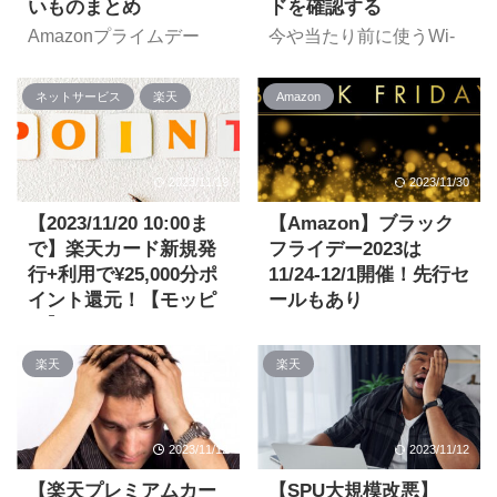
設定画面をくまなく探し
セットしたいケースもあ
いものまとめ
ドを確認する
す ...
ても見つからない！とい
ると思います。 今回はそ
Amazonプライムデー
今や当たり前に使うWi-
う場合についても併せて
の方法をご紹介。 iOS 17
2023で狙いたいセール品
Fi。使う上でパスワード
紹介します。 リンク リ
以降で複数のタイマーを
を随時更新していきま
を入力することが多いと
ンク リンク 「開発者オ
同時起動できるように
ネットサービス
楽天
Amazon
す！ Amazonデバイス
思いますが 接続している
プション」の場所 開発者
iOS 17以降では複数のタ
FireタブレットやEchoシ
Wi-Fiのパスワードが分
オプションは通常、設定-
イマーを同時にセットで
リーズなどのAmazon製
からない 接続している
「マイ Fire TV」の中に
きるようになりました。
品は多くがセール価格で
Wi-Fiのパスワードを共
2023/11/19
2023/11/30
あります。ところが、
>>
販売されています。
有したい・・・ と困るこ
https://www.apple.com/jp/
Fire TV OSのバージョン
Amazonデバイスならポ
とがたまにあります。今
【2023/11/20 10:00ま
【Amazon】ブラック
ios/ios-
によっては「開発者オプ
イントアップキャンペー
回はそれについてご紹
で】楽天カード新規発
フライデー2023は
17/pdf/iOS_All_New_Fe
ショ ...
a ...
ンでさらに+7.5%上乗せ
介。 iOS 16以降では接続
行+利用で¥25,000分ポ
11/24-12/1開催！先行セ
還元されます。 【New】
しているWi-Fiパスワー
イント還元！【モッピ
ールもあり
Fire HD 10 タブレット
ドを確認できるように
ー】
Amazonのブラックフラ
10インチHD ディスプレ
iOS 16以降で、接続中の
イデーが
今なら、ポイントサイト
イ 32GB ブラック リンク
Wi-Fiパスワードを確認
楽天
楽天
2022/11/24(金)0:00-
「モッピー」経由で楽天
¥19,980→¥13,980(30%O
できるようになりまし
12/1(木)23:59の8日間で
カードを新規発行+利用
FF) Fire HD 10 キッズモ
た。 >> iPhone や iPad
開催されることが発表さ
すると合計¥25,000分の
デル 10インチ リンク
で保存済みの Wi-Fi パス
れました。 Amazonブラ
ポイントが還元されま
¥23,980&n ...
2023/11/12
2023/11/12
ワードを調べる - Apple
ックフライデー2023 開
す！ 楽天カードをお持ち
サポート ...
【楽天プレミアムカー
【SPU大規模改悪】
催日時は？ Amazon ブラ
でない方は、この機会に