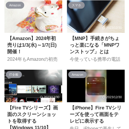
り・福袋情報のまとめで
催される2024年の初売
Amazon
スマホ
す。 イオン 超！初売り
り・年末年始セールのま
イオン 超！初売り 2024
とめです。 Amazon
年1月1日(月・祝)から開
2024 Amazon 初売り | い
催！｜イオン より セー
い一年を、笑顔ではじめ
2023/12/31
2023/12/30
ル情報 開催期間：
よう。 より セール情報
2024/1/1(月・祝)～
【Amazon】2024年初
【MNP】手続きがちょ
開催期間：2024/1/3(水)
1/4(木) 開催場所：関東・
9:00～1/7(日) 23:59 セー
売りは1/3(水)～1/7(日)
っと楽になる「MNPワ
北陸信越・東海・近畿・
ル内容： お得な価格で購
開催！
ンストップ」とは
中四国の「イオン」「イ
入できるセール ポイント
2024年もAmazonの初売
今使っている携帯の電話
オンスタイル」など約
アップキャンペーン
りが開催されることが発
番号を変えずに通信事業
380店舗、オンラインシ
Kindle Unlimited、
表されました。新年
者を乗り換えるMNP。
ョップ セール内容： ト
Amazon Music Unlimited
IT全般
Amazon
早々、お得にお買い物で
2023年5月より「MNPワ
などのキャンペーン セー
ップバリュ福袋 イオン
きるチャンスです。 セー
ンストップ」が利用可能
ルサイト：2024 Amazon
超！初売り お正月みくじ
ルの他にも多くのキャン
となり、MNPの手続きを
初売り | いい一年を、笑
など最大約280企画 詳細
ペーンが開催されている
より楽に行えるようにな
2023/12/30
2023/12/30
顔ではじめよう。 こちら
サイト：イオン 超！初売
ので、ぜひチェックして
りました。 >> 総務省 |
の ...
り 2024年1月1日(月・祝)
みましょう。 Amazon 初
携帯電話ポータルサイト
【Fire TVシリーズ】画
【iPhone】Fire TVシリ
から開催！｜イオン ...
売りセール会場はこち
｜Q1.電話番号を変えず
面のスクリーンショッ
ーズを使って画面をテ
ら！ Amazonプライム 30
に乗り換えられるの？ 今
トを取得する
レビに表示する
日間の無料体験はこちら
回は MNPワンストップ
【Windows 11/10】
先日、iPhoneで再生して