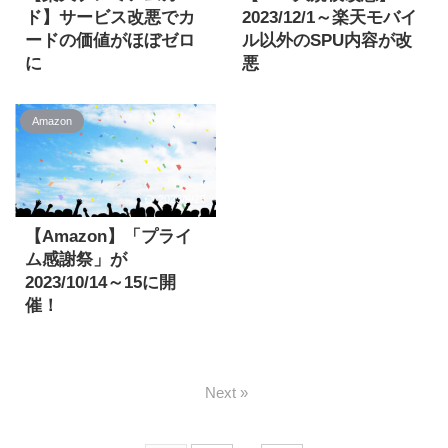
ックフライデー 2023 | さ
ド】サービス改悪でカ
2023/12/1～楽天モバイ
発行を検討してみてはい
ぁ、ビッグセールで最高
かがでしょうか。 ちなみ
ードの価値がほぼゼロ
ル以外のSPU内容が改
のご褒美を より 今年の
に・・・今回の¥25,000
に
悪
ブラックフライデーは
分は2023/4の¥24,000分
年会費¥11,000でワンラ
2023/12/1より、SPUの
2023/11/24(金)0:00 ～
を超えた過去最高額とな
ンク上の特典を受けられ
特典内容が変更されるア
12/1(金)23:59の8日間開
Amazon
ります。 「¥25,000分ポ
る楽天プレミアムカー
ナウンスがありました。
催となっています。 先行
イント還元」内容 ポイ活
ド。先日、その内容に関
>> 【楽天市場】SPUの
セールが11/22(水)0:00よ
するならモッピー｜ポイ
して非常に残念なお知ら
特典内容変更について｜
り開催 Amazon ブラック
ントサイトの副業で副収
せが発表されました。
SPU（スーパーポイント
2023/9/25
フライデー 2023 | さぁ、
入・お小遣い稼ぎ より
>> 年会費有料カードの
アッププログラム） なん
ビッグセー ...
今回ご紹介する¥25,000
【Amazon】「プライ
一部サービス変更のご案
と・・・、その中身は楽
ポイント還元は、以下の
内​｜楽天カード 【改悪
天モバイル契約関連以外
ム感謝祭」が
2つのキャンペーンを合
1】2023/12～楽天プレミ
のほぼすべてのSPUの特
2023/10/14～15に開
算したものになります。
アムカードのSPU特典が
典内容が改悪された内容
催！
¥ ...
変更 楽天プレミアムカー
となっています。 間違い
Amazonより、プライム
ドの利用に関するSPUの
なくこれを機に楽天経済
会員限定のビッグセール
内容が変更となります。
圏からの離脱を考えるユ
「プライム感謝祭」が開
改定内容 改定日時：
ーザも多いはず。その内
Next »
催されることが発表され
2023/12/1(金) 0:00～ 改
容を見ていきましょう。
ました！ Amazon「プラ
定前：楽天市場で買い物
2023/12/1～の改定内容
イム感謝祭」
する際、決済に楽天プレ
【楽天市場】SPU（スー