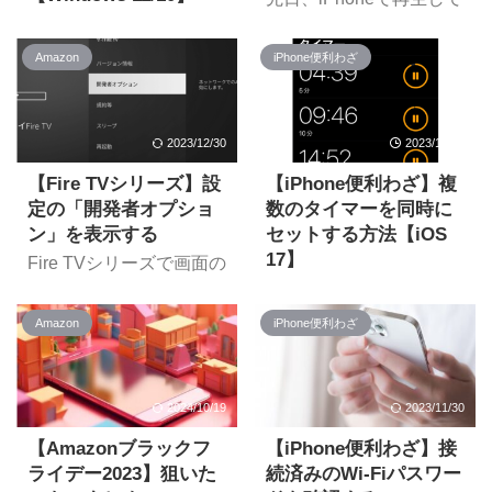
から！ Amazon 初売り
とは？従来のMNP手続き
いる動画をテレビで見た
今回はFire TV Stickなど
2024 2024 Amazon 初売
と何が違うの？ MNPワ
いと思いまして。調べて
のFire TVシリーズで画面
り | いい一年を、笑顔で
ンストップに対応してい
Amazon
iPhone便利わざ
みるとFire TVシリーズを
のスクリーンショットを
はじめよう。 より 2024
る通信事業者は？ につい
使って映すことができる
取得する方法を自分の備
年のAmazon 初売りのテ
て紹介していきます。
との情報がありました。
忘録も兼ねて紹介してい
ーマは「いい一年を、笑
【MNPワンストップ】
Fire TVシリーズを使って
きます。 リンク リンク
2023/12/30
2023/11/30
顔ではじめよう。」との
MNP予約番号の発行が不
iPhoneの画面をテレビに
リンク スクリーンショッ
こと。 カスタマーレビュ
要に MNPワンストップ
表示(ミラーリング)する
【Fire TVシリーズ】設
【iPhone便利わざ】複
トは標準機能で取得でき
ーが☆3 ...
とは、乗り換え先の事業
方法を紹介します。
ない Fire TVシリーズに
定の「開発者オプショ
数のタイマーを同時に
者で ...
iPhoneの画面をテレビに
はスクリーンショットを
ン」を表示する
セットする方法【iOS
映す方法はいくつかある
取得する標準機能は備わ
17】
Fire TVシリーズで画面の
iPhoneの画面をテレビに
っていません。。そのた
スクリーンショットを取
iOSの標準時計アプリに
映す方法はいくつかあり
めアプリ開発・テストな
得するためにADB接続を
入っているタイマー機
ます。 AirPlayでApple
どの目的で、開発者向け
Amazon
iPhone便利わざ
する場合、デバイス側で
能。何かと使っている方
TVやAirPlay対応スマー
に提供されている機能を
「開発者オプション」の
も多いと思います。 時計
トテレビにミラーリング
使ってスクリーンショッ
設定を変更する必要があ
アプリでセットできるタ
する AirPlayはiPhoneな
トを取得することになり
ります。 今回はFire TV
イマーは1つだけです。
2024/10/19
2023/11/30
どのAppleデバイスで流
ます。 標準機能ではない
デバイスで「開発者オプ
ですが料理のときなど
れている ...
ため、今回紹介する方法
ション」を表示させる方
【Amazonブラックフ
【iPhone便利わざ】接
「5分と7分」といった、
ではFire TVデバイスのほ
法について紹介します。
複数のタイマーを同時に
ライデー2023】狙いた
続済みのWi-Fiパスワー
かにPCが必要となりま