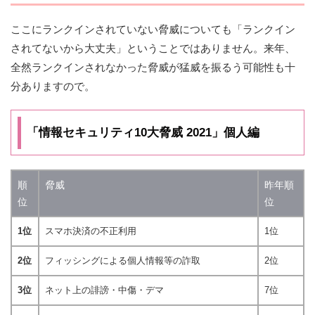
ここにランクインされていない脅威についても「ランクイン
されてないから大丈夫」ということではありません。来年、
全然ランクインされなかった脅威が猛威を振るう可能性も十
分ありますので。
「情報セキュリティ10大脅威 2021」個人編
順
脅威
昨年順
位
位
1位
スマホ決済の不正利用
1位
2位
フィッシングによる個人情報等の詐取
2位
3位
ネット上の誹謗・中傷・デマ
7位