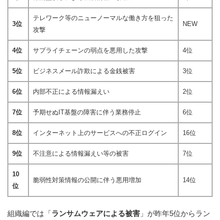
テレワーク等のニューノーマルな働き方を狙った
3位
NEW
攻撃
4位
サプライチェーンの弱点を悪用した攻撃
4位
5位
ビジネスメール詐欺による金銭被害
3位
6位
内部不正による情報漏えい
2位
7位
予期せぬIT基盤の障害に伴う業務停止
6位
8位
インターネット上のサービスへの不正ログイン
16位
9位
不注意による情報漏えい等の被害
7位
10
脆弱性対策情報の公開に伴う悪用増加
14位
位
組織編では「
ランサムウェアによる被害
」が昨年5位からラン