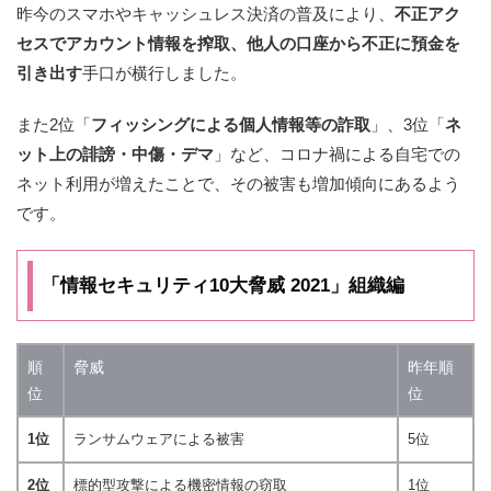
昨今のスマホやキャッシュレス決済の普及により、
不正アク
セスでアカウント情報を搾取、他人の口座から不正に預金を
引き出す
手口が横行しました。
また2位「
フィッシングによる個人情報等の詐取
」、3位「
ネ
ット上の誹謗・中傷・デマ
」など、コロナ禍による自宅での
ネット利用が増えたことで、その被害も増加傾向にあるよう
です。
「情報セキュリティ10大脅威 2021」組織編
順
脅威
昨年順
位
位
1位
ランサムウェアによる被害
5位
2位
標的型攻撃による機密情報の窃取
1位