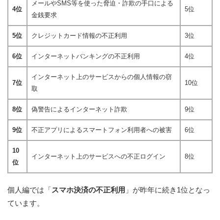
メールやSMS等を使った脅迫・詐欺の手口による
4位
5位
金銭要求
5位
クレジットカード情報の不正利用
3位
6位
インターネットバンキングの不正利用
4位
インターネット上のサービスからの個人情報の窃
7位
10位
取
8位
偽警告によるインターネット詐欺
9位
9位
不正アプリによるスマートフォン利用者への被害
6位
10
インターネット上のサービスへの不正ログイン
8位
位
個人編では「
スマホ決済の不正利用
」が昨年に続き1位となっ
ています。