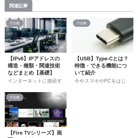
関連記事
IT全般
IT全般
2025/5/24
2025/1/25
【IPv6】IPアドレスの
【USB】Type-Cとは？
構造・種類・関連技術
特徴・できる機能につ
などまとめ【基礎】
いて紹介
インターネットに接続す
今やスマホやPCをはじ
るには「IPアドレス」が
めとした様々な機器に採
必要です。従来から一般
用されている「USB
IT全般
的に使われているのは
Type-C(以下、Type-
「IPv4」アドレスです
C)」。 従来のUSBに比
が、最近は「IPv6」のア
べて大幅な性能アップや
ドレスも広まり始めてい
新機能の追加により、非
2023/12/30
ます。 「IPv6って聞いた
常に便利なものになって
ことあるけど、IPv4と何
いますが、一体どんなこ
【Fire TVシリーズ】画