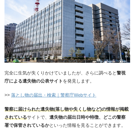
完全に生気が失くりかけていましたが、さらに調べると
警視
庁による遺失物の公表サイト
を発見します。
>>
落とし物の届出・検索｜警察庁Webサイト
警察に届けられた遺失物(落し物や失くし物など)の情報が掲載
されている
サイトで、
遺失物の届出日時や特徴、どこの警察
署で保管されているか
といった情報を見ることができます。