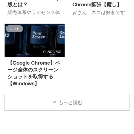
版とは？
Chrome拡張【癒し】
販売体系やライセンス体
皆さん、ネコは好きです
系がややこしく複雑な
か？ ネットサーフィンし
Microsoft Office。最近で
ているときもネコとじゃ
ソフト
はプロダクトキーが同梱
れ合いたい、なんて思っ
されていないDA(デジタ
たことありませんか？ 思
ルアタッチ)版も登場して
ったそこのあなた。今回
います。 今回はDA版と
は「ネッコサーフィン」
2022/7/31
は何か？従来のプロダク
をご紹介。一緒に癒され
トキーが同梱されている
ましょう。 ネッコサーフ
【Google Chrome】ペ
Officeと何が違うのか？
ィンとは ネッコサーフィ
ージ全体のスクリーン
について紹介します。
ン｜もにゃ｜MONYA よ
ショットを取得する
Office DA(デジタルアタ
り 「ネッコサーフィン」
【Windows】
ッチ)版とは DA(デジタル
はもにゃ(@Monyaizumi)
Google Chromeで、表示
アタッチ)版とはデジタル
さんによって開発された
しているページの全体の
ライセンス版とも呼ば
Google Chrome拡張機能
もっと読む
スクリーンショットを取
れ、プロダクトキーカー
です。
得する方法を備忘録がて
https://twitter.com/Monyai
ドが同梱されていない
らご紹介。 Windowsで
zumi/status/1740645845
Officeを指します。2023
のやり方になります。 ペ
295657079?s=20 「ネコ
年頃よりプリインストー
ージ全体のスクリーンシ
に ...
ル版(PCに同梱された状