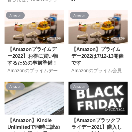
2022 | さぁ、ビッグセー
使っている掃除機が吸い
イム会員になっています
今回は出産や育児を控え
ルで最高のご褒美を より
込みが微妙過ぎて、これ
か？なっていない方はこ
ているお父さんお母さん
開催日時
を機にロボット掃除機を
Amazon
Amazon
の機会にぜひなっておき
に向けたお話です。 出産
2022/11/25(金)0:00 ～
導入しようと思っていま
ましょう。 無論私は
や育児をするにあたっ
12/1(木)23:59 セール
した。 本来は上位機種の
Amazon信者でも
て、いろんなものが必要
Amazon ブラックフライ
「Anker Eufy RoboVac
Amazonの社員でもあり
になってきますよね？マ
2022/12/9
2022/12/9
デー 2022 | さぁ、ビッグ
G30 Hybrid」を購入した
ませんが、普段Amazon
タニティー用品、チャイ
...
セールで最高のご ...
を利用する方はプライム
【Amazonプライムデ
【Amazon】プライム
ルドシート、哺乳
会員になることをおスス
瓶・・・などなど。 そこ
ー2022】お得に買い物
デー2022は7/12-13開催
メします。 なぜなら『年
で、今回はAmazonの便
するための事前準備！
です
間¥4,900で多くの特典を
利なサービスをご紹介し
Amazonのプライムデー
Amazonのプライム会員
利用できる』から。一般
ます。 それが「らくらく
2022は2022/7/12-13の2
向けビッグセール「プラ
会員のままでいるのがも
ベビー」「Amazonファ
日間開催とアナウンスさ
イムデー」。今年は
ったいないほど特典が豊
ミリー」。育児や出産に
Amazon
Amazon
れています。 よりお得に
7/12(火)-13（水)の2日間
富なんです。 2023/8/24
必要な商品の提案やお得
買い物するために、準備
で開催されることが発表
追記 2023/8/24より、プ
な価格で購入できる特典
できることはやっておき
されています。 セールや
ライム会員費が値上げと
など、出産・育児の準備
ましょう！ 【事前準備】
キャンペーンが目白押し
2023/8/17
2021/12/11
なりました。年会費は
をサポートしてくれる便
プライム会員になる プラ
のプライムデー。その内
¥5,900となっています。
利なサービスです。 詳し
イムデーはプライム会員
容を見ていきましょう。
【Amazon】Kindle
【Amazonブラックフ
今回はプライム会員の特
く見ていきましょう。 ら
限定のセールですので、
そもそもプライムデーと
Unlimitedで同時に読め
ライデー2021】購入し
典・メ ...
くらくベビー・Amazon