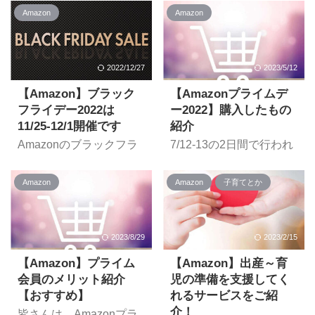
のプライムデー。
向けビッグセール「プラ
Amazon
Amazon
Amazonのプライムデー
イムデー」。今年は
2023は2023/7/12-13の2
7/11(火)～12(水)の2日間
日間で開催されることが
で開催されることが発表
発表されています。 より
されています。 セールや
2022/12/27
2023/5/12
お得に買い物するため
キャンペーンが目白押し
に、準備できることはや
【Amazon】ブラック
【Amazonプライムデ
のプライムデー。今年は
っておきましょう！ 【事
どうなっているのか、そ
フライデー2022は
ー2022】購入したもの
前準備】プライム会員に
の内容を見ていきましょ
11/25-12/1開催です
紹介
なる ※無料体験でもOK
う。 「Amazonプライム
Amazonのブラックフラ
7/12-13の2日間で行われ
プライムデーはプライム
デー」とは？
イデーが
た2022年のAmazonプラ
会員限定のセールですの
Amazon.co.jp | Amazon
2022/11/25(金)0:00-
イムデー。 私が購入した
Prime Day（プライムデ
で、まずはプライム会員
Amazon
Amazon
子育てとか
12/1(木)23:59の7日間で
ものをご紹介します。備
ー）2023 より プライム
になりましょう。 ※一般
開催されることが発表さ
忘録のほか、参考になれ
デー(Prime Day)は、
会員でもページを見るこ
れています。 セールやキ
ば幸いです。・・・なる
Amazonで毎年6～7月に
とは出来ますが、セール
ャンペーンが目白押しの
かな？ 【ロボット掃除
2023/8/29
2023/2/15
開催されるプライム会員
対象にはなりません。
ブラックフライデー。そ
機】Anker Eufy RoboVac
を対象としたビッグセー
Amazonプライム 30日間
の内容を見ていきましょ
G30 今回1番欲しかった
【Amazon】プライム
【Amazon】出産～育
ルです。 始まりは2015
の無料体験はこちらか
う。 Amazonブラックフ
のがロボット掃除機。 リ
会員のメリット紹介
児の準備を支援してく
年で ...
ら！ プライム ...
ライデー2022 Amazon
ンク ￥29,990 → セール
【おすすめ】
れるサービスをご紹
ブラックフライデー
時購入価格：¥20,990 今
介！
皆さんは、Amazonプラ