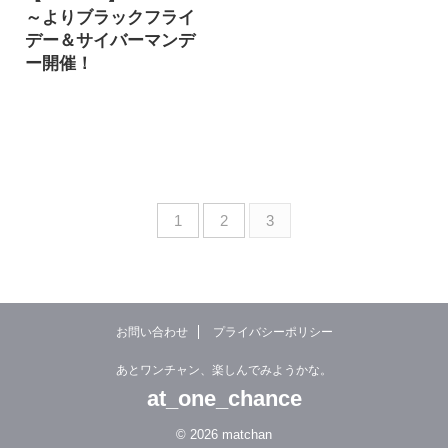
5,000ポイント還元のキ
は、11月の第4木曜日の
～よりブラックフライ
ャンペーンが開催 期間は
翌日の金曜日のことで
デー＆サイバーマンデ
2021/3/20 9:00～
す。 アメリカでは毎年
ー開催！
2021/3/23 23:59 「新生
11月の第4木曜日は感謝
こんにちは。matchanで
活セール」は
祭の日(祝日)で、その翌
す。 前回、楽天のブラッ
2021/3/20(土) 9:00～
日の金曜日はクリスマス
クフライデーをご紹介し
2021/3/23(火) 23:59の4
商戦の初日にも当たると
ました。 今年は、ブラッ
日間開催されます。 新生
いうのもあり、大規模な
クフライデーサイバーマ
活関連の商品をはじめ ...
セールが行われていま
ンデーが続けて開催され
す。 ※随時更新予定
ます！ Amazonブラック
1
2
3
Amazon 開催期間：
フライデー＆サイバーマ
11/26(金)～12/2(木) 楽天
ンデー概要 開催期間
市 ...
Amazonブラックフライ
デー＆サイバーマンデー
の開催期間は以下の通り
お問い合わせ
プライバシーポリシー
です。 Amazonブラック
フライデー：
あとワンチャン、楽しんでみようかな。
11/27(金)9:00～
at_one_chance
11/29(日)23:59 Amazon
サイバーマンデー：
© 2026 matchan
11/30(月)0:00～