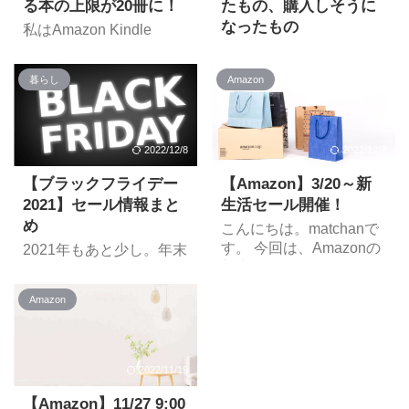
まずはプライム会員にな
は プライムデー(Prime
る本の上限が20冊に！
たもの、購入しそうに
ファミリー利用はこちら
りましょう。 プライムデ
Day)は、Amazonで毎年
なったもの
私はAmazon Kindle
らくらくベ ...
ーに限らず、プライム会
6～7月に開催されるプラ
Unlimitedを利用している
現在開催中のAmazonブ
員は登録をおすすめしま
イム会員を対象としたビ
のですが、 とふと気づい
ラックフライデー。
す。なぜなら特典が豊富
ッグセールです。 2015
暮らし
Amazon
たので、今回はそのお
[blogcard
だから。 プライム会員特
年から始まり、これまで
url="https://www.amazon.
話。 Kindle Unlimitedと
典 配送料が無料 一般会
の開催期間は以下の通り
co.jp/blackfriday/"] 個人的
は Kindle Unlimitedは、
員でも1回につき¥2,000
でした。 2021年 6/22
に買ったもの、買おうと
AmazonのKindle本(電子
2022/12/8
2022/12/7
以上の注文であれば無料
0:00～6/23 23:59 2020年
したものを紹介していき
書籍)が読み放題のサービ
(Amazonが発送する商品
10/13 0:00～ ...
ます。 購入したもの Fire
スです。 >> Kindle
【ブラックフライデー
【Amazon】3/20～新
が対象) 対象商品のお急
TV Stick 4K Max リンク
Unlimited Kindle
2021】セール情報まと
生活セール開催！
ぎ ...
セール価格：￥3,980 す
Unlimited Amazonアカウ
め
こんにちは。matchanで
でにFire TV Stickは持っ
ントがあれば誰でも利用
す。 今回は、Amazonの
2021年もあと少し。年末
ていますが、購入に至っ
可能 月額¥980(税込)で利
新生活セールについての
のセールの時期になって
たのはFire TV Stickから
用可能 30日間はお試し
紹介です！ Amazon「新
きました。 そこで今回
40％アップしたスペック
で無料で利用可能 セール
Amazon
生活セール」概要 期間は
は、ブラックフライデー
です。4KやWi-Fi6対応よ
の時など、「3ヶ月無料
2021/3/20 9:00～
2021のセール情報をまと
りもスペックでした。
キャンペーン」が開催さ
2021/3/23 23:59 新生活
めていきたいと思いま
Fire TV Stickを使って ...
れるこ ...
関連の商品をはじめ、
す。 そもそもブラックフ
2022/11/19
様々なカテゴリーの商品
ライデーとは ブラックフ
がセールに登場 最大
ライデー(Black Friday)と
【Amazon】11/27 9:00