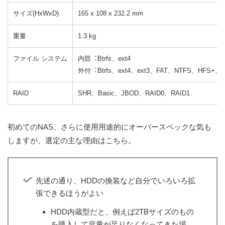
サイズ(HxWxD)
165 x 108 x 232.2 mm
重量
1.3 kg
ファイル システム
内部︓Btrfs、ext4
外付︓Btrfs、ext4、ext3、FAT、NTFS、HFS+、e
RAID
SHR、Basic、JBOD、RAID0、RAID1
初めてのNAS、さらに使用用途的にオーバースペックな気も
しますが、選定の主な理由はこちら。
先述の通り、HDDの換装など自分でいろいろ拡
張できるほうがよい
HDD内蔵型だと、例えば2TBサイズのもの
を購入して容量が足りなくなってきた場