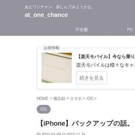
あとワンチャン、楽しんでみようかな。
at_one_chance
IT全般
PC
お得情報
【楽天モバイル】今なら乗り換
楽天モバイルは様々なキャン
続きを見る
HOME
>
備忘録
>
スマホ
>
iOS
>
iOS
【iPhone】バックアップの話。
2021-01-09
2022-11-21