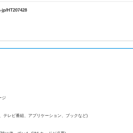
a-jp/HT207428
ージ
映画、テレビ番組、アプリケーション、ブックなど)