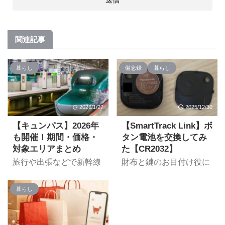
関連記事
暮らし
備忘録
暮らし
2026/1/27
2025/12/30
【キュンパス】2026年
【SmartTrack Link】ボ
も開催！期間・価格・
タン電池を交換してみ
対象エリアまとめ
た【CR2032】
旅行や出張などで新幹線
財布と鍵のお目付け役に
や電車移動を考えている
している「SmartTrack
方、必見です。JR東日本
Link」。こちらは同Card
暮らし
の在来線や新幹線が1日
タイプとは違い、電池
or 2日間乗り放題できち
(CR2032)交換が可能タ
ゃう「キュンパス」が
イプ。交換すれば使い続