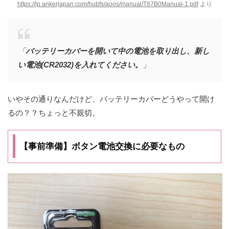
https://lp.ankerjapan.com/hubfs/aoos/manual/T87B0Manual-1.pdf
より
「
バッテリーカバーを開いて中の電池を取り出し、新し
い電池(CR2032)を入れてください。
」
いやその通りなんだけど、バッテリーカバーどうやって開け
るの？？ちょっと不親切。
【事前準備】ボタン電池交換に必要なもの